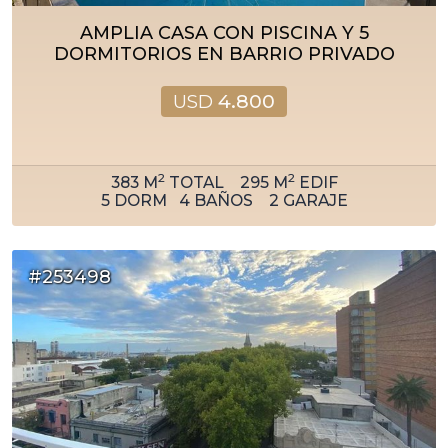
AMPLIA CASA CON PISCINA Y 5
DORMITORIOS EN BARRIO PRIVADO
USD
4.800
2
2
383
M
TOTAL
295
M
EDIF
5
DORM
4
BAÑOS
2
GARAJE
#253498