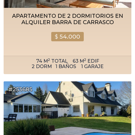
APARTAMENTO DE 2 DORMITORIOS EN
ALQUILER BARRA DE CARRASCO
$
54.000
2
2
74
M
TOTAL
63
M
EDIF
2
DORM
1
BAÑOS
1
GARAJE
#253685