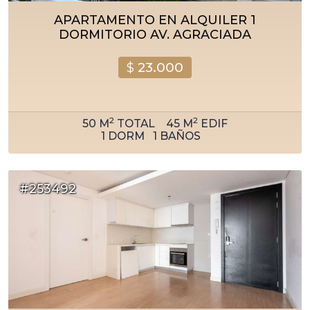
APARTAMENTO EN ALQUILER 1
DORMITORIO AV. AGRACIADA
$
23.000
2
2
50
M
TOTAL
45
M
EDIF
1
DORM
1
BAÑOS
#253492