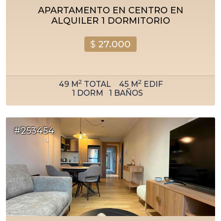
APARTAMENTO EN CENTRO EN
ALQUILER 1 DORMITORIO
$
27.000
2
2
49
M
TOTAL
45
M
EDIF
1
DORM
1
BAÑOS
#253454