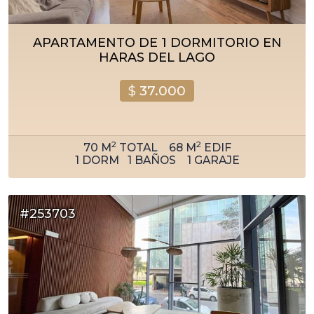
APARTAMENTO DE 1 DORMITORIO EN
HARAS DEL LAGO
$
37.000
2
2
70
M
TOTAL
68
M
EDIF
1
DORM
1
BAÑOS
1
GARAJE
#253703