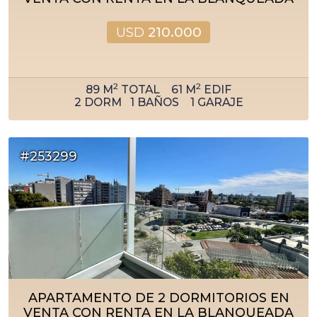
USD
210.000
2
2
89
M
TOTAL
61
M
EDIF
2
DORM
1
BAÑOS
1
GARAJE
#253299
APARTAMENTO DE 2 DORMITORIOS EN
VENTA CON RENTA EN LA BLANQUEADA