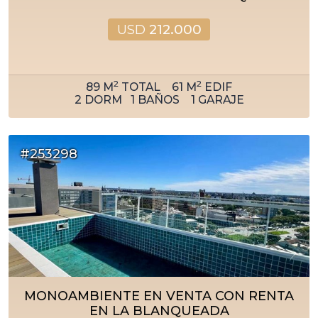
USD
212.000
2
2
89
M
TOTAL
61
M
EDIF
2
DORM
1
BAÑOS
1
GARAJE
#253298
MONOAMBIENTE EN VENTA CON RENTA
EN LA BLANQUEADA