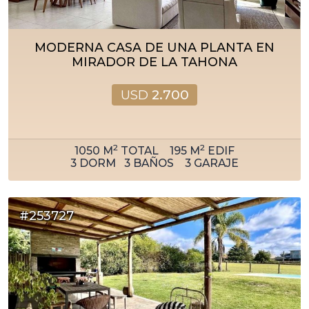
MODERNA CASA DE UNA PLANTA EN
MIRADOR DE LA TAHONA
USD
2.700
2
2
1050
M
TOTAL
195
M
EDIF
3
DORM
3
BAÑOS
3
GARAJE
#253727