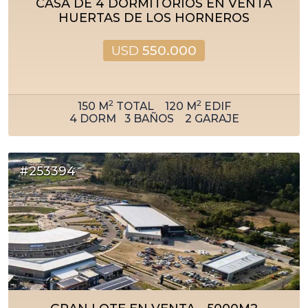
CASA DE 4 DORMITORIOS EN VENTA
HUERTAS DE LOS HORNEROS
USD
550.000
2
2
150
M
TOTAL
120
M
EDIF
4
DORM
3
BAÑOS
2
GARAJE
#253394