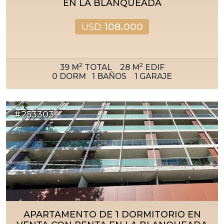
EN LA BLANQUEADA
USD
108.000
2
2
39
M
TOTAL
28
M
EDIF
0
DORM
1
BAÑOS
1
GARAJE
#253303
APARTAMENTO DE 1 DORMITORIO EN