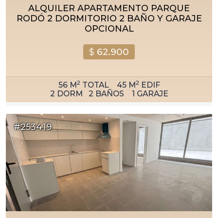
ALQUILER APARTAMENTO PARQUE
RODÓ 2 DORMITORIO 2 BAÑO Y GARAJE
OPCIONAL
$
62.900
2
2
56
M
TOTAL
45
M
EDIF
2
DORM
2
BAÑOS
1
GARAJE
#253419