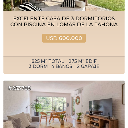
EXCELENTE CASA DE 3 DORMITORIOS
CON PISCINA EN LOMAS DE LA TAHONA
USD
600.000
2
2
825
M
TOTAL
275
M
EDIF
3
DORM
4
BAÑOS
2
GARAJE
#253705