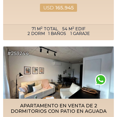
USD
165.945
2
2
71
M
TOTAL
54
M
EDIF
2
DORM
1
BAÑOS
1
GARAJE
#253244
APARTAMENTO EN VENTA DE 2
DORMITORIOS CON PATIO EN AGUADA