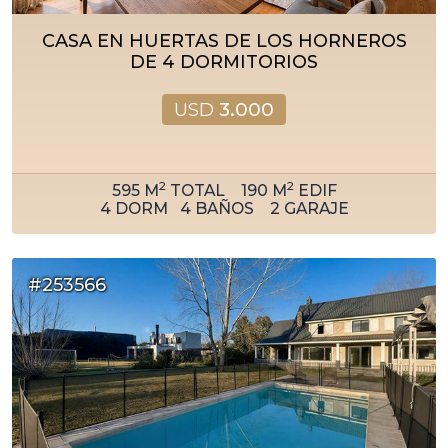
CASA EN HUERTAS DE LOS HORNEROS
DE 4 DORMITORIOS
USD
3.000
2
2
595
M
TOTAL
190
M
EDIF
4
DORM
4
BAÑOS
2
GARAJE
#253566