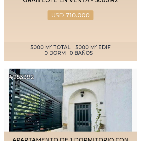
GRAN LOTE EN VENTA - 5000M2
USD
710.000
2
2
5000
M
TOTAL
5000
M
EDIF
0
DORM
0
BAÑOS
#253392
APARTAMENTO DE 1 DORMITORIO CON