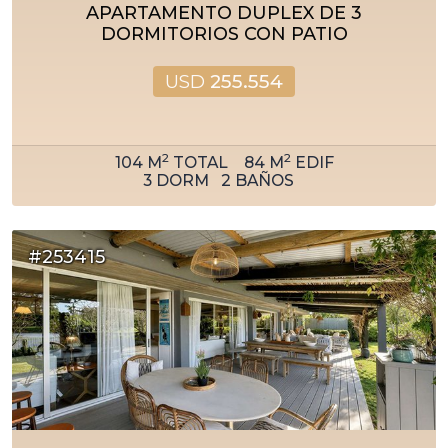
APARTAMENTO DUPLEX DE 3
DORMITORIOS CON PATIO
USD
255.554
2
2
104
M
TOTAL
84
M
EDIF
3
DORM
2
BAÑOS
#253415