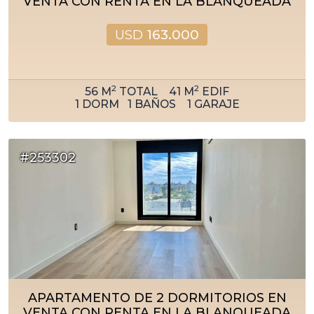
VENTA CON RENTA EN LA BLANQUEADA
USD
163.000
2
2
56
M
TOTAL
41
M
EDIF
1
DORM
1
BAÑOS
1
GARAJE
#253302
APARTAMENTO DE 2 DORMITORIOS EN
VENTA CON RENTA EN LA BLANQUEADA