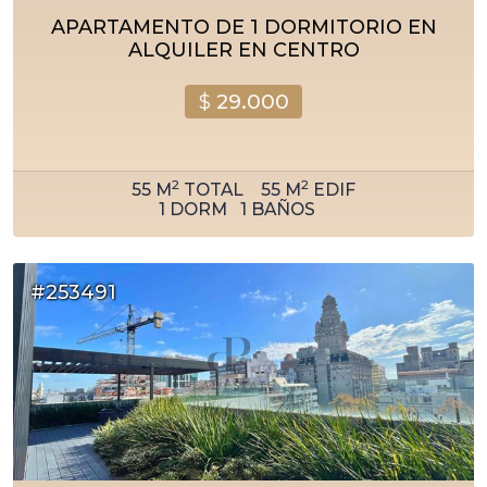
APARTAMENTO DE 1 DORMITORIO EN
ALQUILER EN CENTRO
$
29.000
2
2
55
M
TOTAL
55
M
EDIF
1
DORM
1
BAÑOS
#253491