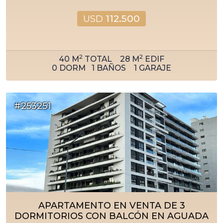
USD
112.500
2
2
40
M
TOTAL
28
M
EDIF
0
DORM
1
BAÑOS
1
GARAJE
#253251
APARTAMENTO EN VENTA DE 3
DORMITORIOS CON BALCÓN EN AGUADA