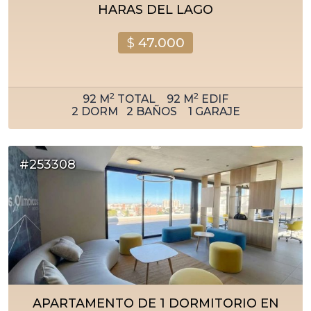
HARAS DEL LAGO
$
47.000
2
2
92
M
TOTAL
92
M
EDIF
2
DORM
2
BAÑOS
1
GARAJE
#253308
APARTAMENTO DE 1 DORMITORIO EN