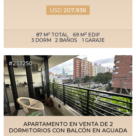
USD
207.936
2
2
87
M
TOTAL
69
M
EDIF
3
DORM
2
BAÑOS
1
GARAJE
#253250
APARTAMENTO EN VENTA DE 2
DORMITORIOS CON BALCÓN EN AGUADA