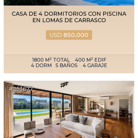
CASA DE 4 DORMITORIOS CON PISCINA
EN LOMAS DE CARRASCO
USD
850.000
2
2
1800
M
TOTAL
400
M
EDIF
4
DORM
5
BAÑOS
4
GARAJE
#253677