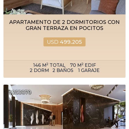
APARTAMENTO DE 2 DORMITORIOS CON
GRAN TERRAZA EN POCITOS
USD
499.205
2
2
146
M
TOTAL
70
M
EDIF
2
DORM
2
BAÑOS
1
GARAJE
#253879