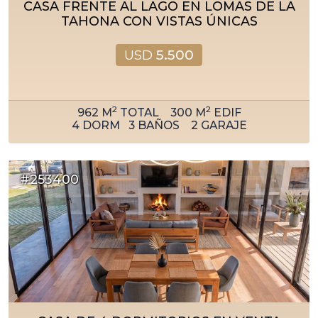
CASA FRENTE AL LAGO EN LOMAS DE LA
TAHONA CON VISTAS ÚNICAS
USD
5.500
2
2
962
M
TOTAL
300
M
EDIF
4
DORM
3
BAÑOS
2
GARAJE
#253400