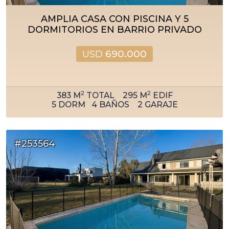
AMPLIA CASA CON PISCINA Y 5
DORMITORIOS EN BARRIO PRIVADO
USD
690.000
2
2
383
M
TOTAL
295
M
EDIF
5
DORM
4
BAÑOS
2
GARAJE
#253564