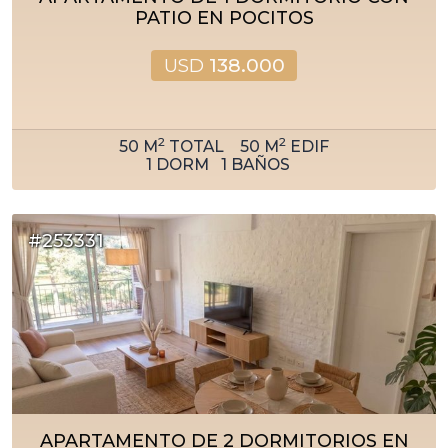
PATIO EN POCITOS
USD
138.000
2
2
50
M
TOTAL
50
M
EDIF
1
DORM
1
BAÑOS
#253331
APARTAMENTO DE 2 DORMITORIOS EN