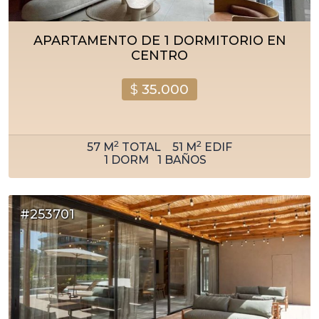
APARTAMENTO DE 1 DORMITORIO EN
CENTRO
$
35.000
2
2
57
M
TOTAL
51
M
EDIF
1
DORM
1
BAÑOS
#253701