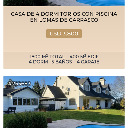
CASA DE 4 DORMITORIOS CON PISCINA
EN LOMAS DE CARRASCO
USD
3.800
2
2
1800
M
TOTAL
400
M
EDIF
4
DORM
5
BAÑOS
4
GARAJE
#253683