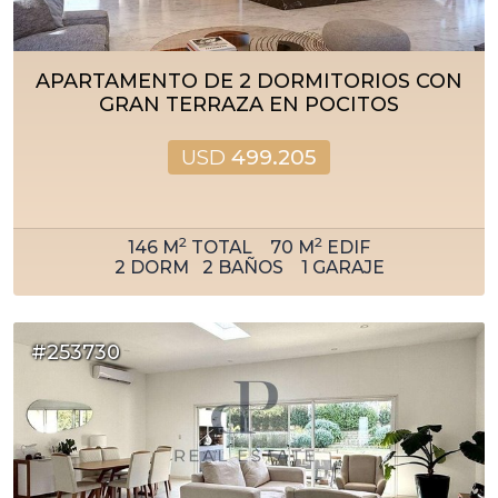
APARTAMENTO DE 2 DORMITORIOS CON
GRAN TERRAZA EN POCITOS
USD
499.205
2
2
146
M
TOTAL
70
M
EDIF
2
DORM
2
BAÑOS
1
GARAJE
#253730