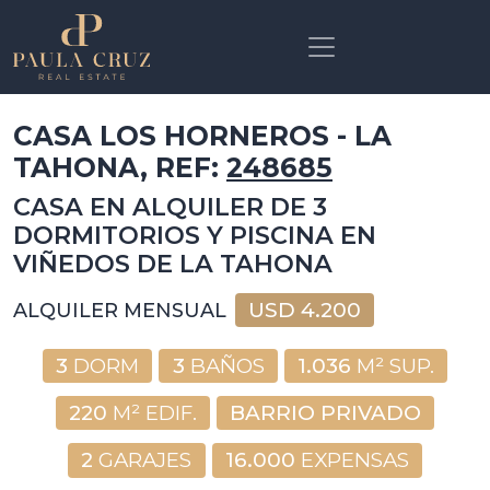
CASA LOS HORNEROS - LA
TAHONA, REF:
248685
CASA EN ALQUILER DE 3
DORMITORIOS Y PISCINA EN
VIÑEDOS DE LA TAHONA
USD
4.200
ALQUILER MENSUAL
3
DORM
3
BAÑOS
1.036
M² SUP.
220
M² EDIF.
BARRIO PRIVADO
2
GARAJES
16.000
EXPENSAS