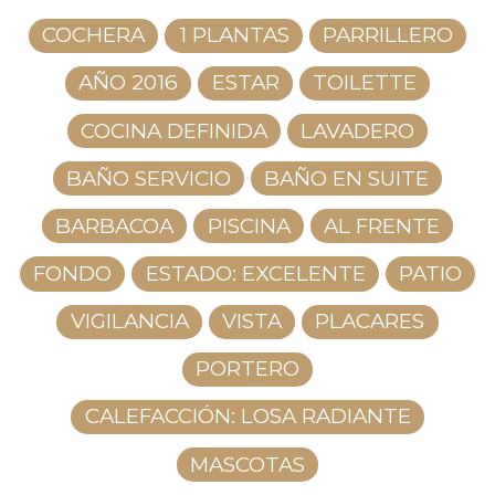
COCHERA
1 PLANTAS
PARRILLERO
AÑO 2016
ESTAR
TOILETTE
COCINA DEFINIDA
LAVADERO
BAÑO SERVICIO
BAÑO EN SUITE
BARBACOA
PISCINA
AL FRENTE
FONDO
ESTADO: EXCELENTE
PATIO
VIGILANCIA
VISTA
PLACARES
PORTERO
CALEFACCIÓN: LOSA RADIANTE
MASCOTAS