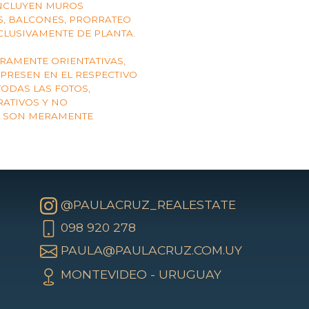
INCLUYEN MUROS
AS, BALCONES, PRORRATEO
CLUSIVAMENTE DE PLANTA.
AMENTE ORIENTATIVAS,
XPRESEN EN EL RESPECTIVO
TODAS LAS FOTOS,
RATIVOS Y NO
S SON MERAMENTE
@PAULACRUZ_REALESTATE
098 920 278
PAULA@PAULACRUZ.COM.UY
MONTEVIDEO - URUGUAY