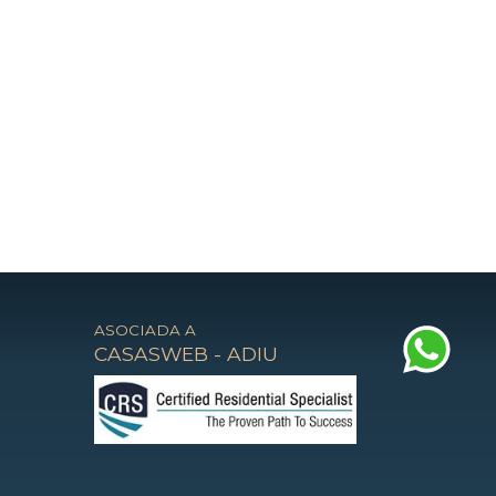
ASOCIADA A
CASASWEB
-
ADIU