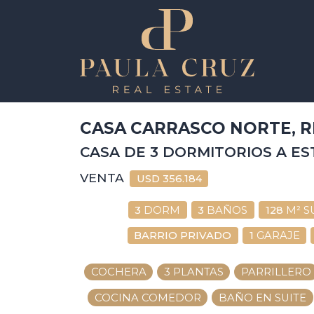
CASA CARRASCO NORTE, R
CASA DE 3 DORMITORIOS A E
VENTA
USD
356.184
3
DORM
3
BAÑOS
128
M² S
BARRIO PRIVADO
1
GARAJE
COCHERA
3 PLANTAS
PARRILLERO
COCINA COMEDOR
BAÑO EN SUITE