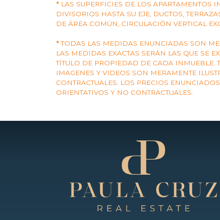
*
LAS SUPERFICIES DE LOS APARTAMENTOS 
DIVISORIOS HASTA SU EJE, DUCTOS, TERRAZ
DE ÁREA COMÚN, CIRCULACIÓN VERTICAL EX
*
TODAS LAS MEDIDAS ENUNCIADAS SON MER
LAS MEDIDAS EXACTAS SERÁN LAS QUE SE E
TÍTULO DE PROPIEDAD DE CADA INMUEBLE. 
IMAGENES Y VIDEOS SON MERAMENTE ILUST
CONTRACTUALES. LOS PRECIOS ENUNCIADO
ORIENTATIVOS Y NO CONTRACTUALES.