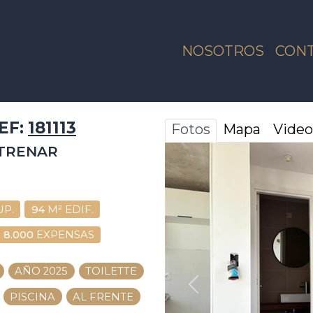
NOSOTROS
CON
EF:
181113
Fotos
Mapa
Video
STRENAR
UP.
94
M² EDIF.
8.000
EXPENSAS
AÑO 2025
TOILETTE
ANTERIOR
PISCINA
AL FRENTE