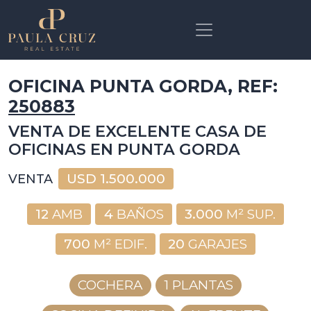
OFICINA PUNTA GORDA, REF:
250883
VENTA DE EXCELENTE CASA DE
OFICINAS EN PUNTA GORDA
USD
1.500.000
VENTA
12
AMB
4
BAÑOS
3.000
M² SUP.
700
M² EDIF.
20
GARAJES
COCHERA
1 PLANTAS