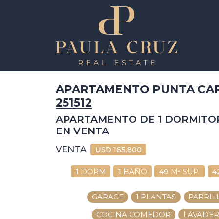
APARTAMENTO PUNTA CAR
251512
APARTAMENTO DE 1 DORMITOR
EN VENTA
VENTA
USD
165.800
1
DORM
1
BAÑO
49
M² SUP.
4
GARAGE
1 PLANTAS
PARRIL
COCINA COMEDOR
LAVADE