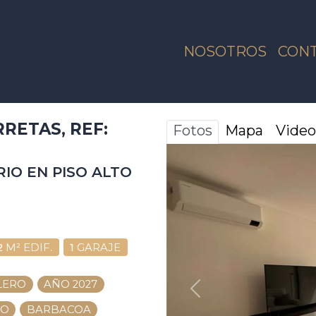
NOSOTROS
CON
RETAS, REF:
Fotos
Mapa
Video
IO EN PISO ALTO
2
M² EDIF.
1
GARAJE
LERO
AÑO 2027
ANTERIOR
RO
BARBACOA