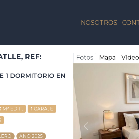
NOSOTROS
CON
LLE, REF:
Fotos
Mapa
Video
 1 DORMITORIO EN
3
M² EDIF.
1
GARAJE
S
ANTERIOR
LERO
AÑO 2025