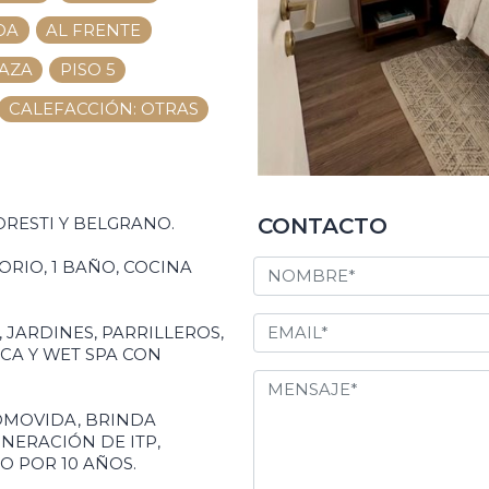
OA
AL FRENTE
AZA
PISO 5
CALEFACCIÓN: OTRAS
CONTACTO
FORESTI Y BELGRANO.
RIO, 1 BAÑO, COCINA
 JARDINES, PARRILLEROS,
CA Y WET SPA CON
OMOVIDA, BRINDA
NERACIÓN DE ITP,
O POR 10 AÑOS.