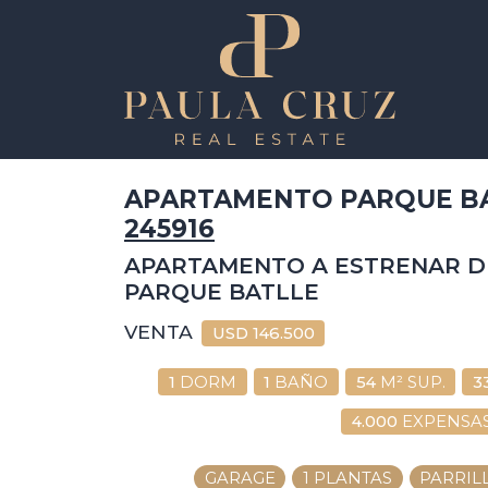
APARTAMENTO PARQUE BAT
245916
APARTAMENTO A ESTRENAR DE
PARQUE BATLLE
VENTA
USD
146.500
1
DORM
1
BAÑO
54
M² SUP.
3
4.000
EXPENSA
GARAGE
1 PLANTAS
PARRIL