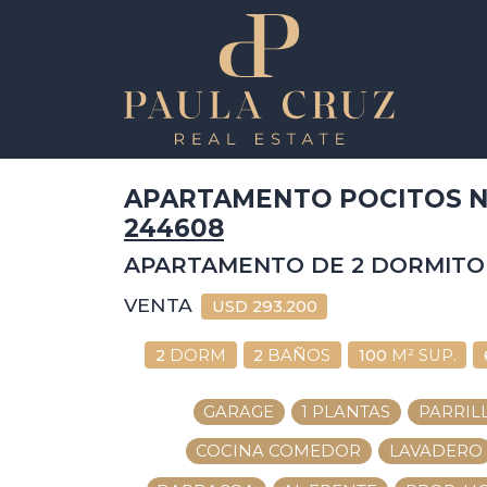
APARTAMENTO POCITOS N
244608
APARTAMENTO DE 2 DORMITO
VENTA
USD
293.200
2
DORM
2
BAÑOS
100
M² SUP.
GARAGE
1 PLANTAS
PARRIL
COCINA COMEDOR
LAVADERO