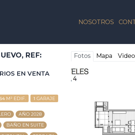
NOSOTROS
CON
UEVO, REF:
Fotos
Mapa
Video
RIOS EN VENTA
64
M² EDIF.
1
GARAJE
LERO
AÑO 2028
BAÑO EN SUITE
ANTERIOR