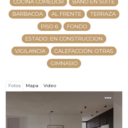
COCINA COMEDOR
BAÑO EN SUITE
BARBACOA
AL FRENTE
TERRAZA
PISO 6
FONDO
ESTADO: EN CONSTRUCCION
VIGILANCIA
CALEFACCIÓN: OTRAS
GIMNASIO
Fotos
Mapa
Video