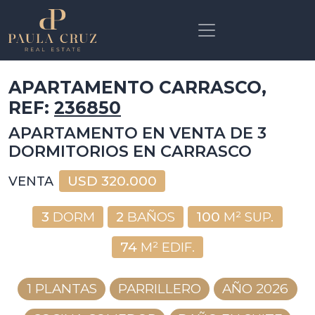
APARTAMENTO CARRASCO,
REF:
236850
APARTAMENTO EN VENTA DE 3
DORMITORIOS EN CARRASCO
USD
320.000
VENTA
3
DORM
2
BAÑOS
100
M² SUP.
74
M² EDIF.
1 PLANTAS
PARRILLERO
AÑO 2026