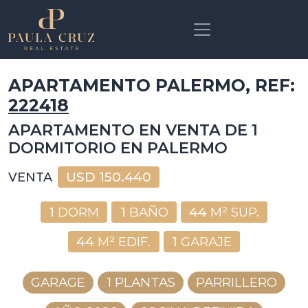
APARTAMENTO PALERMO, REF:
222418
APARTAMENTO EN VENTA DE 1
DORMITORIO EN PALERMO
USD
150.440
VENTA
1
DORM
1
BAÑO
44
M² SUP.
44
M² EDIF.
1
GARAJE
GARAGE
1 PLANTAS
PARRILLERO