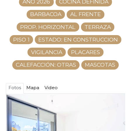
AÑO 2026
COCINA DEFINIDA
BARBACOA
AL FRENTE
PROP. HORIZONTAL
TERRAZA
PISO 1
ESTADO: EN CONSTRUCCION
VIGILANCIA
PLACARES
CALEFACCIÓN: OTRAS
MASCOTAS
Fotos
Mapa
Video