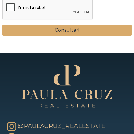
@PAULACRUZ_REALESTATE