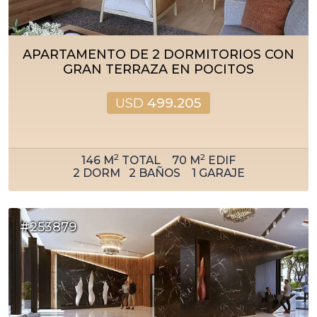
APARTAMENTO DE 2 DORMITORIOS CON
GRAN TERRAZA EN POCITOS
USD
499.205
2
2
146
M
TOTAL
70
M
EDIF
2
DORM
2
BAÑOS
1
GARAJE
#253879