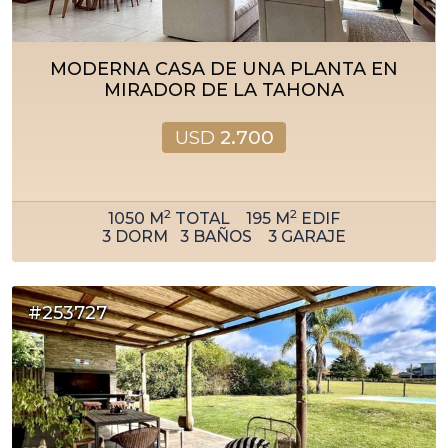
MODERNA CASA DE UNA PLANTA EN
MIRADOR DE LA TAHONA
USD
2.700
2
2
1050
M
TOTAL
195
M
EDIF
3
DORM
3
BAÑOS
3
GARAJE
#253727