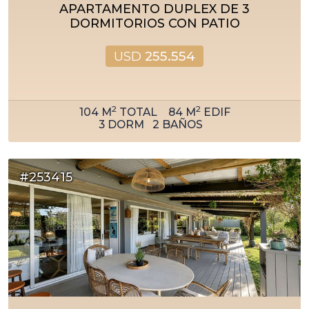
APARTAMENTO DUPLEX DE 3
DORMITORIOS CON PATIO
USD
255.554
2
2
104
M
TOTAL
84
M
EDIF
3
DORM
2
BAÑOS
#253415