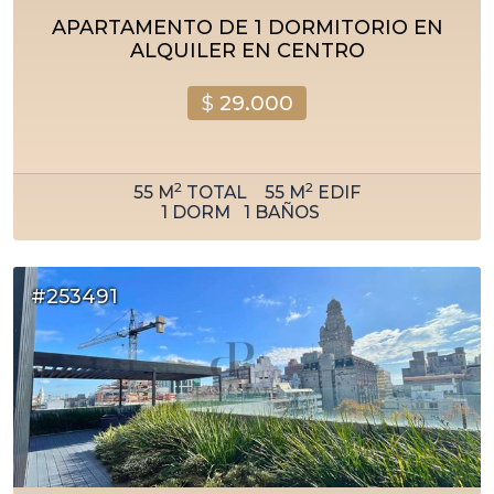
APARTAMENTO DE 1 DORMITORIO EN
ALQUILER EN CENTRO
$
29.000
2
2
55
M
TOTAL
55
M
EDIF
1
DORM
1
BAÑOS
#253491