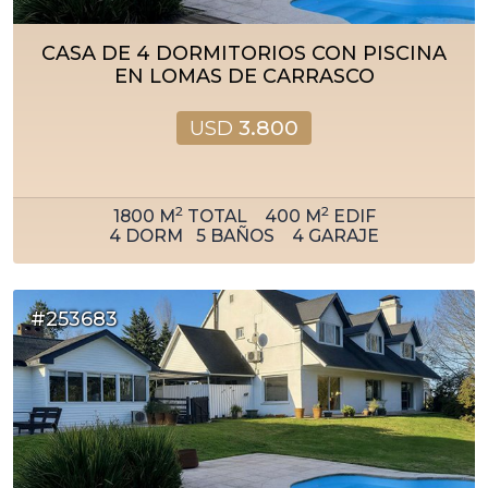
CASA DE 4 DORMITORIOS CON PISCINA
EN LOMAS DE CARRASCO
USD
3.800
2
2
1800
M
TOTAL
400
M
EDIF
4
DORM
5
BAÑOS
4
GARAJE
#253683