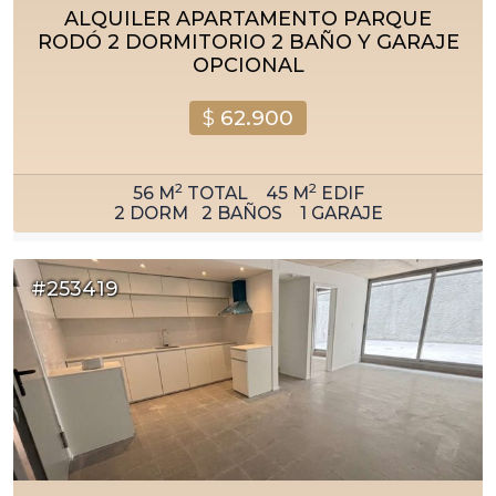
ALQUILER APARTAMENTO PARQUE
RODÓ 2 DORMITORIO 2 BAÑO Y GARAJE
OPCIONAL
$
62.900
2
2
56
M
TOTAL
45
M
EDIF
2
DORM
2
BAÑOS
1
GARAJE
#253419