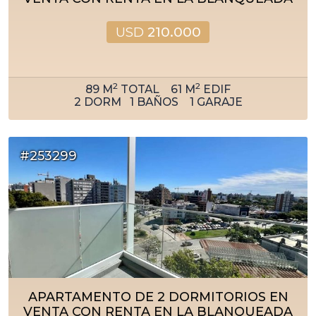
USD
210.000
2
2
89
M
TOTAL
61
M
EDIF
2
DORM
1
BAÑOS
1
GARAJE
#253299
APARTAMENTO DE 2 DORMITORIOS EN
VENTA CON RENTA EN LA BLANQUEADA