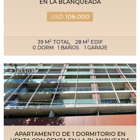
EN LA BLANQUEADA
USD
108.000
2
2
39
M
TOTAL
28
M
EDIF
0
DORM
1
BAÑOS
1
GARAJE
#253303
APARTAMENTO DE 1 DORMITORIO EN