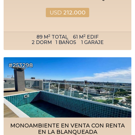
USD
212.000
2
2
89
M
TOTAL
61
M
EDIF
2
DORM
1
BAÑOS
1
GARAJE
#253298
MONOAMBIENTE EN VENTA CON RENTA
EN LA BLANQUEADA