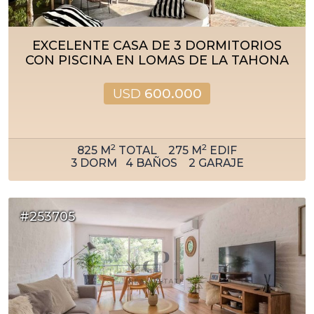
EXCELENTE CASA DE 3 DORMITORIOS
CON PISCINA EN LOMAS DE LA TAHONA
USD
600.000
2
2
825
M
TOTAL
275
M
EDIF
3
DORM
4
BAÑOS
2
GARAJE
#253705