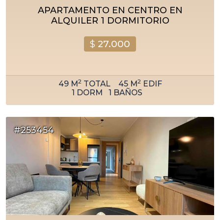
APARTAMENTO EN CENTRO EN
ALQUILER 1 DORMITORIO
$
27.000
2
2
49
M
TOTAL
45
M
EDIF
1
DORM
1
BAÑOS
#253454