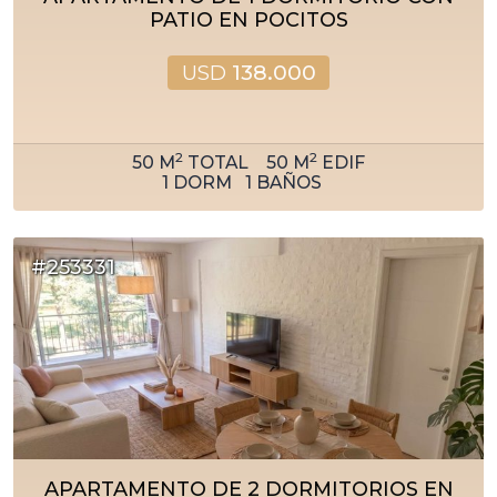
PATIO EN POCITOS
USD
138.000
2
2
50
M
TOTAL
50
M
EDIF
1
DORM
1
BAÑOS
#253331
APARTAMENTO DE 2 DORMITORIOS EN