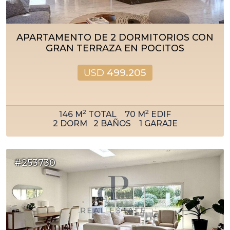
APARTAMENTO DE 2 DORMITORIOS CON
GRAN TERRAZA EN POCITOS
USD
499.205
2
2
146
M
TOTAL
70
M
EDIF
2
DORM
2
BAÑOS
1
GARAJE
#253730