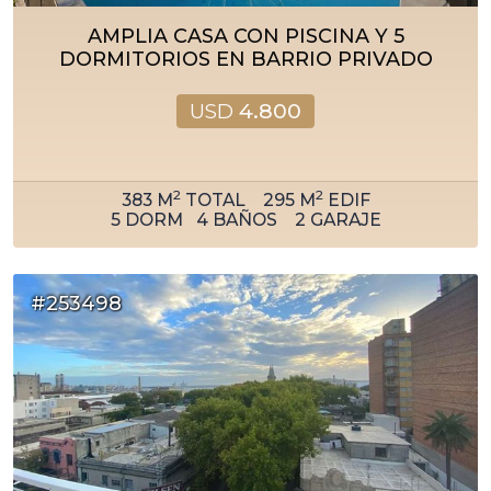
AMPLIA CASA CON PISCINA Y 5
DORMITORIOS EN BARRIO PRIVADO
USD
4.800
2
2
383
M
TOTAL
295
M
EDIF
5
DORM
4
BAÑOS
2
GARAJE
#253498