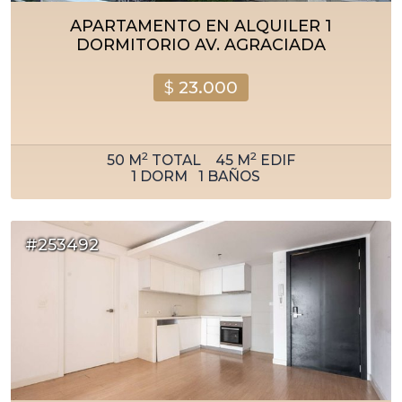
APARTAMENTO EN ALQUILER 1
DORMITORIO AV. AGRACIADA
$
23.000
2
2
50
M
TOTAL
45
M
EDIF
1
DORM
1
BAÑOS
#253492