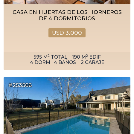
CASA EN HUERTAS DE LOS HORNEROS
DE 4 DORMITORIOS
USD
3.000
2
2
595
M
TOTAL
190
M
EDIF
4
DORM
4
BAÑOS
2
GARAJE
#253566