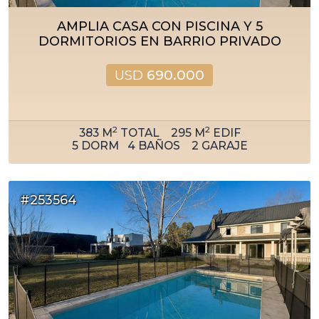
AMPLIA CASA CON PISCINA Y 5
DORMITORIOS EN BARRIO PRIVADO
USD
690.000
2
2
383
M
TOTAL
295
M
EDIF
5
DORM
4
BAÑOS
2
GARAJE
#253564