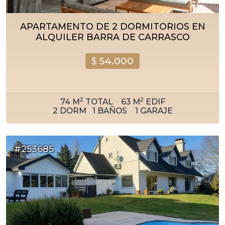
APARTAMENTO DE 2 DORMITORIOS EN
ALQUILER BARRA DE CARRASCO
$
54.000
2
2
74
M
TOTAL
63
M
EDIF
2
DORM
1
BAÑOS
1
GARAJE
#253685