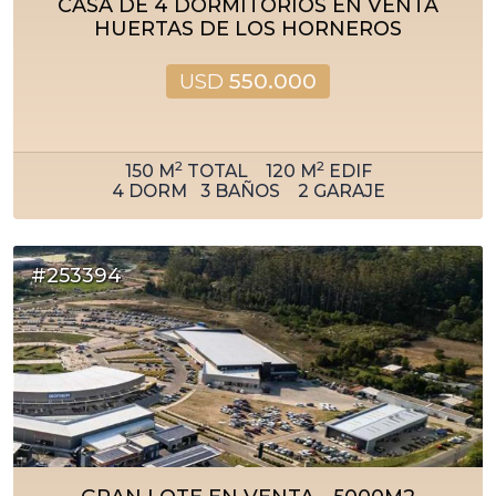
CASA DE 4 DORMITORIOS EN VENTA
HUERTAS DE LOS HORNEROS
USD
550.000
2
2
150
M
TOTAL
120
M
EDIF
4
DORM
3
BAÑOS
2
GARAJE
#253394