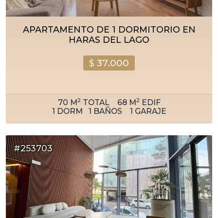
APARTAMENTO DE 1 DORMITORIO EN
HARAS DEL LAGO
$
37.000
2
2
70
M
TOTAL
68
M
EDIF
1
DORM
1
BAÑOS
1
GARAJE
#253703