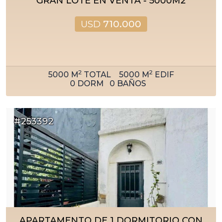
GRAN LOTE EN VENTA - 5000M2
USD
710.000
2
2
5000
M
TOTAL
5000
M
EDIF
0
DORM
0
BAÑOS
#253392
APARTAMENTO DE 1 DORMITORIO CON