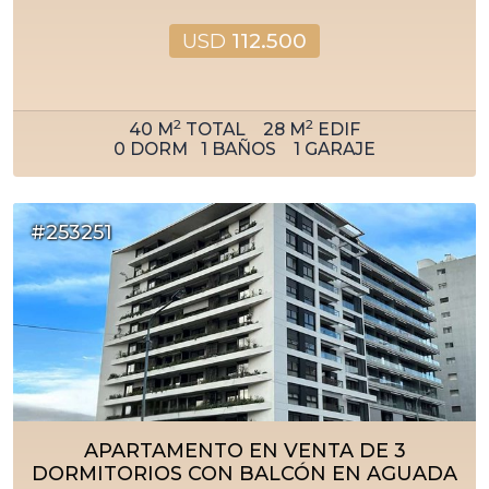
USD
112.500
2
2
40
M
TOTAL
28
M
EDIF
0
DORM
1
BAÑOS
1
GARAJE
#253251
APARTAMENTO EN VENTA DE 3
DORMITORIOS CON BALCÓN EN AGUADA