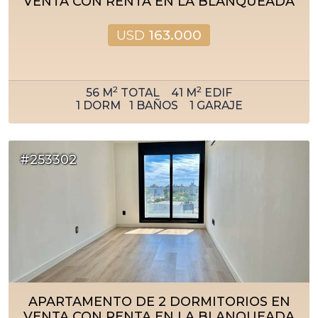
VENTA CON RENTA EN LA BLANQUEADA
USD
163.000
2
2
56
M
TOTAL
41
M
EDIF
1
DORM
1
BAÑOS
1
GARAJE
#253302
APARTAMENTO DE 2 DORMITORIOS EN
VENTA CON RENTA EN LA BLANQUEADA