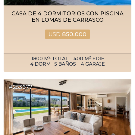
CASA DE 4 DORMITORIOS CON PISCINA
EN LOMAS DE CARRASCO
USD
850.000
2
2
1800
M
TOTAL
400
M
EDIF
4
DORM
5
BAÑOS
4
GARAJE
#253677