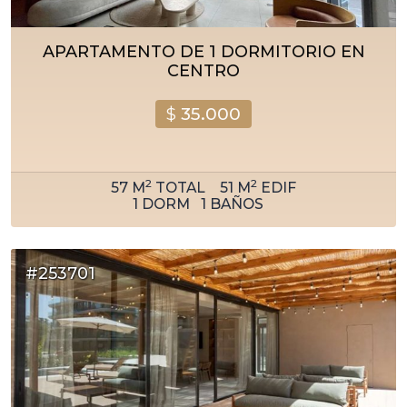
APARTAMENTO DE 1 DORMITORIO EN
CENTRO
$
35.000
2
2
57
M
TOTAL
51
M
EDIF
1
DORM
1
BAÑOS
#253701