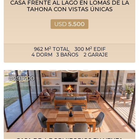
CASA FRENTE AL LAGO EN LOMAS DE LA
TAHONA CON VISTAS ÚNICAS
USD
5.500
2
2
962
M
TOTAL
300
M
EDIF
4
DORM
3
BAÑOS
2
GARAJE
#253400