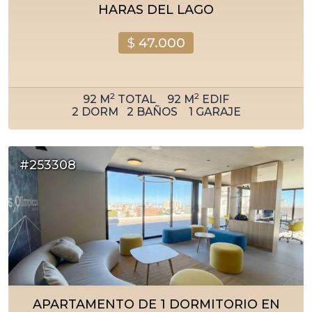
HARAS DEL LAGO
$
47.000
2
2
92
M
TOTAL
92
M
EDIF
2
DORM
2
BAÑOS
1
GARAJE
#253308
APARTAMENTO DE 1 DORMITORIO EN