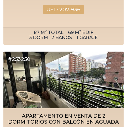
USD
207.936
2
2
87
M
TOTAL
69
M
EDIF
3
DORM
2
BAÑOS
1
GARAJE
#253250
APARTAMENTO EN VENTA DE 2
DORMITORIOS CON BALCÓN EN AGUADA