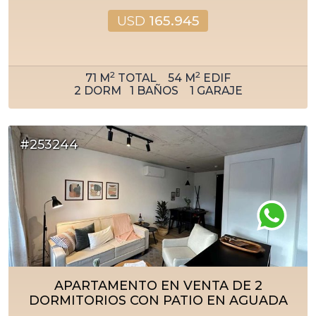
USD
165.945
2
2
71
M
TOTAL
54
M
EDIF
2
DORM
1
BAÑOS
1
GARAJE
#253244
APARTAMENTO EN VENTA DE 2
DORMITORIOS CON PATIO EN AGUADA