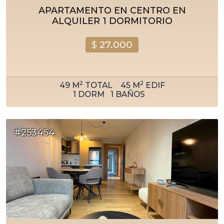
APARTAMENTO EN CENTRO EN
ALQUILER 1 DORMITORIO
$
27.000
2
2
49
M
TOTAL
45
M
EDIF
1
DORM
1
BAÑOS
#253454