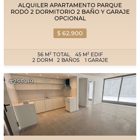
ALQUILER APARTAMENTO PARQUE
RODÓ 2 DORMITORIO 2 BAÑO Y GARAJE
OPCIONAL
$
62.900
2
2
56
M
TOTAL
45
M
EDIF
2
DORM
2
BAÑOS
1
GARAJE
#253419