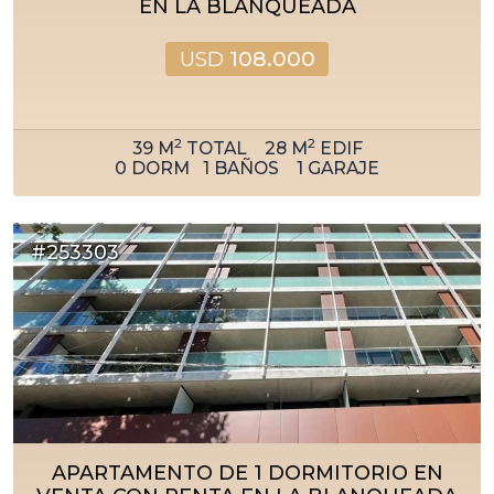
EN LA BLANQUEADA
USD
108.000
2
2
39
M
TOTAL
28
M
EDIF
0
DORM
1
BAÑOS
1
GARAJE
#253303
APARTAMENTO DE 1 DORMITORIO EN