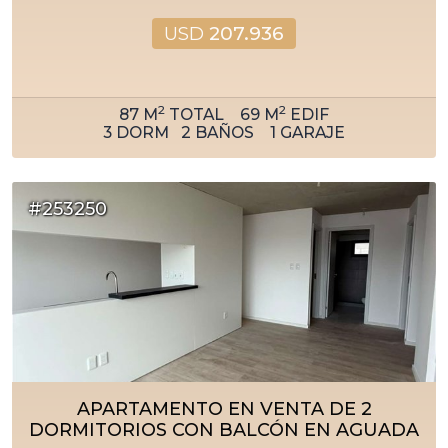
USD
207.936
2
2
87
M
TOTAL
69
M
EDIF
3
DORM
2
BAÑOS
1
GARAJE
#253250
APARTAMENTO EN VENTA DE 2
DORMITORIOS CON BALCÓN EN AGUADA