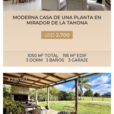
MODERNA CASA DE UNA PLANTA EN
MIRADOR DE LA TAHONA
USD
2.700
2
2
1050
M
TOTAL
195
M
EDIF
3
DORM
3
BAÑOS
3
GARAJE
#253727