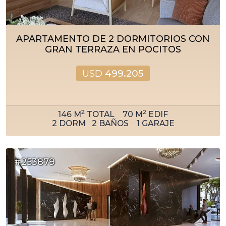
APARTAMENTO DE 2 DORMITORIOS CON
GRAN TERRAZA EN POCITOS
USD
499.205
2
2
146
M
TOTAL
70
M
EDIF
2
DORM
2
BAÑOS
1
GARAJE
#253879