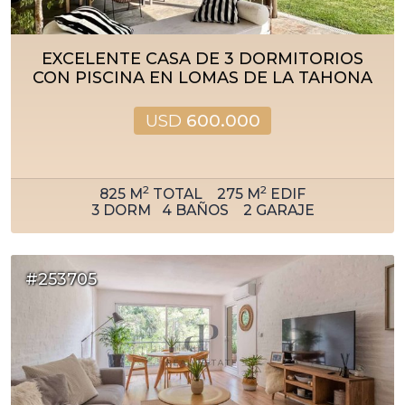
EXCELENTE CASA DE 3 DORMITORIOS
CON PISCINA EN LOMAS DE LA TAHONA
USD
600.000
2
2
825
M
TOTAL
275
M
EDIF
3
DORM
4
BAÑOS
2
GARAJE
#253705