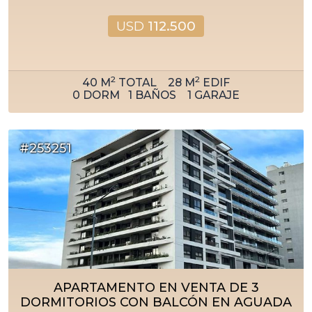
USD
112.500
2
2
40
M
TOTAL
28
M
EDIF
0
DORM
1
BAÑOS
1
GARAJE
#253251
APARTAMENTO EN VENTA DE 3
DORMITORIOS CON BALCÓN EN AGUADA