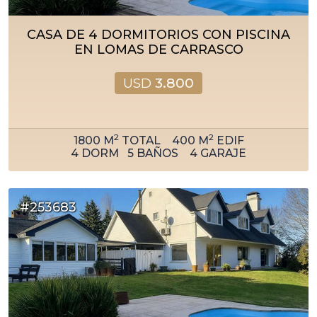
CASA DE 4 DORMITORIOS CON PISCINA
EN LOMAS DE CARRASCO
USD
3.800
2
2
1800
M
TOTAL
400
M
EDIF
4
DORM
5
BAÑOS
4
GARAJE
#253683