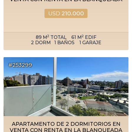
USD
210.000
2
2
89
M
TOTAL
61
M
EDIF
2
DORM
1
BAÑOS
1
GARAJE
#253299
APARTAMENTO DE 2 DORMITORIOS EN
VENTA CON RENTA EN LA BLANQUEADA