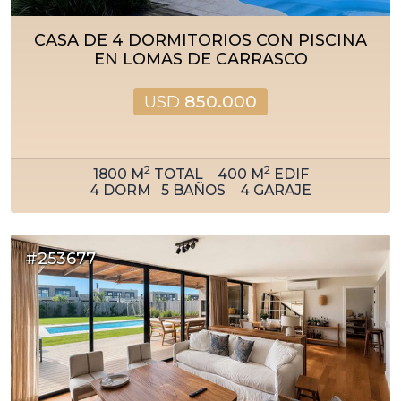
CASA DE 4 DORMITORIOS CON PISCINA
EN LOMAS DE CARRASCO
USD
850.000
2
2
1800
M
TOTAL
400
M
EDIF
4
DORM
5
BAÑOS
4
GARAJE
#253677