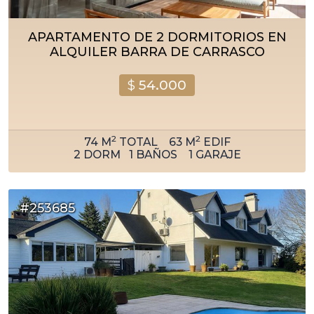
APARTAMENTO DE 2 DORMITORIOS EN
ALQUILER BARRA DE CARRASCO
$
54.000
2
2
74
M
TOTAL
63
M
EDIF
2
DORM
1
BAÑOS
1
GARAJE
#253685