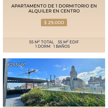
APARTAMENTO DE 1 DORMITORIO EN
ALQUILER EN CENTRO
$
29.000
2
2
55
M
TOTAL
55
M
EDIF
1
DORM
1
BAÑOS
#253491