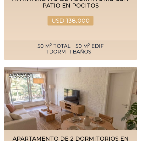
PATIO EN POCITOS
USD
138.000
2
2
50
M
TOTAL
50
M
EDIF
1
DORM
1
BAÑOS
#253331
APARTAMENTO DE 2 DORMITORIOS EN