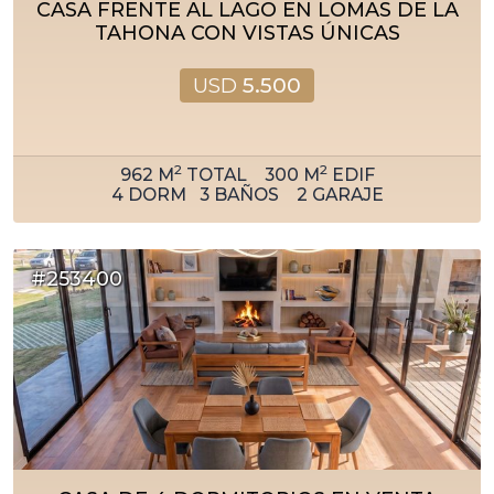
CASA FRENTE AL LAGO EN LOMAS DE LA
TAHONA CON VISTAS ÚNICAS
USD
5.500
2
2
962
M
TOTAL
300
M
EDIF
4
DORM
3
BAÑOS
2
GARAJE
#253400