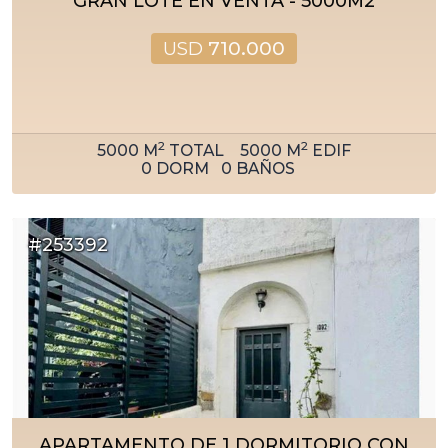
GRAN LOTE EN VENTA - 5000M2
USD
710.000
2
2
5000
M
TOTAL
5000
M
EDIF
0
DORM
0
BAÑOS
#253392
APARTAMENTO DE 1 DORMITORIO CON