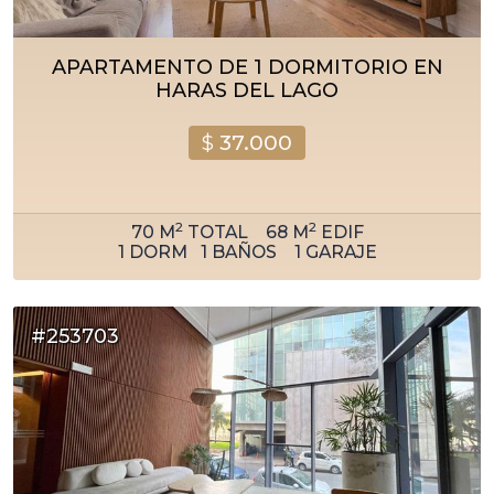
APARTAMENTO DE 1 DORMITORIO EN
HARAS DEL LAGO
$
37.000
2
2
70
M
TOTAL
68
M
EDIF
1
DORM
1
BAÑOS
1
GARAJE
#253703