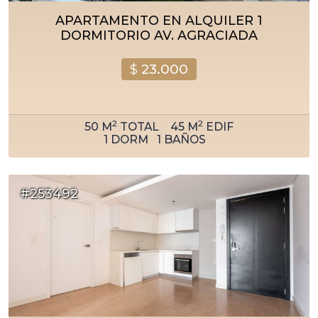
APARTAMENTO EN ALQUILER 1
DORMITORIO AV. AGRACIADA
$
23.000
2
2
50
M
TOTAL
45
M
EDIF
1
DORM
1
BAÑOS
#253492