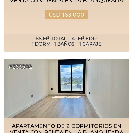
VENTA CON RENTA EN LA BLANQUEADA
USD
163.000
2
2
56
M
TOTAL
41
M
EDIF
1
DORM
1
BAÑOS
1
GARAJE
#253302
APARTAMENTO DE 2 DORMITORIOS EN
VENTA CON RENTA EN LA BLANQUEADA