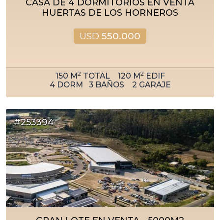
CASA DE 4 DORMITORIOS EN VENTA
HUERTAS DE LOS HORNEROS
USD
550.000
2
2
150
M
TOTAL
120
M
EDIF
4
DORM
3
BAÑOS
2
GARAJE
#253394