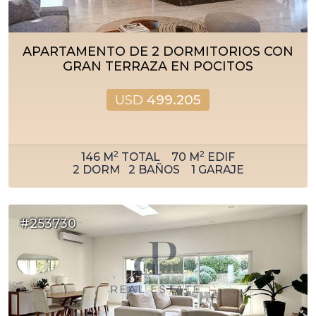
APARTAMENTO DE 2 DORMITORIOS CON
GRAN TERRAZA EN POCITOS
USD
499.205
2
2
146
M
TOTAL
70
M
EDIF
2
DORM
2
BAÑOS
1
GARAJE
#253730