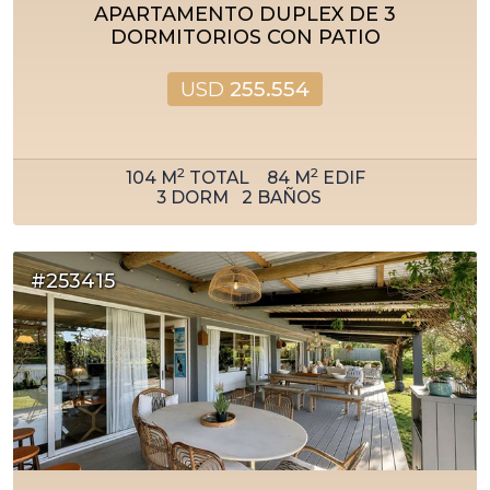
APARTAMENTO DUPLEX DE 3
DORMITORIOS CON PATIO
USD
255.554
2
2
104
M
TOTAL
84
M
EDIF
3
DORM
2
BAÑOS
#253415