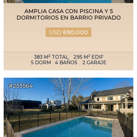
AMPLIA CASA CON PISCINA Y 5
DORMITORIOS EN BARRIO PRIVADO
USD
690.000
2
2
383
M
TOTAL
295
M
EDIF
5
DORM
4
BAÑOS
2
GARAJE
#253564