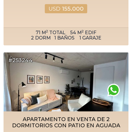
USD
155.000
2
2
71
M
TOTAL
54
M
EDIF
2
DORM
1
BAÑOS
1
GARAJE
#253244
APARTAMENTO EN VENTA DE 2
DORMITORIOS CON PATIO EN AGUADA