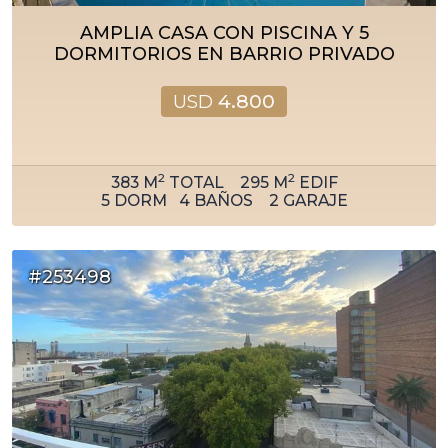
AMPLIA CASA CON PISCINA Y 5
DORMITORIOS EN BARRIO PRIVADO
USD
4.800
2
2
383
M
TOTAL
295
M
EDIF
5
DORM
4
BAÑOS
2
GARAJE
#253498