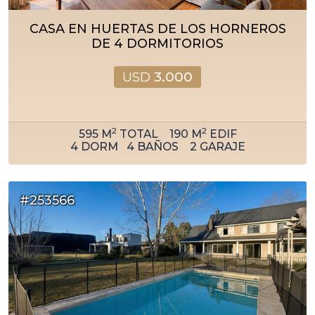
CASA EN HUERTAS DE LOS HORNEROS
DE 4 DORMITORIOS
USD
3.000
2
2
595
M
TOTAL
190
M
EDIF
4
DORM
4
BAÑOS
2
GARAJE
#253566