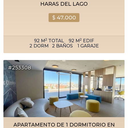
HARAS DEL LAGO
$
47.000
2
2
92
M
TOTAL
92
M
EDIF
2
DORM
2
BAÑOS
1
GARAJE
#253308
APARTAMENTO DE 1 DORMITORIO EN