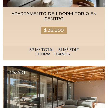
APARTAMENTO DE 1 DORMITORIO EN
CENTRO
$
35.000
2
2
57
M
TOTAL
51
M
EDIF
1
DORM
1
BAÑOS
#253701