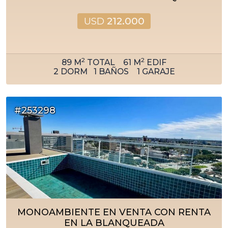
USD
212.000
2
2
89
M
TOTAL
61
M
EDIF
2
DORM
1
BAÑOS
1
GARAJE
#253298
MONOAMBIENTE EN VENTA CON RENTA
EN LA BLANQUEADA