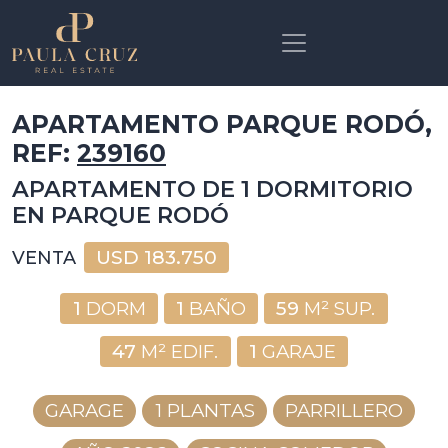
APARTAMENTO PARQUE RODÓ,
REF:
239160
APARTAMENTO DE 1 DORMITORIO
EN PARQUE RODÓ
USD
183.750
VENTA
1
DORM
1
BAÑO
59
M² SUP.
47
M² EDIF.
1
GARAJE
GARAGE
1 PLANTAS
PARRILLERO