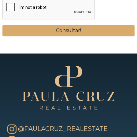
@PAULACRUZ_REALESTATE