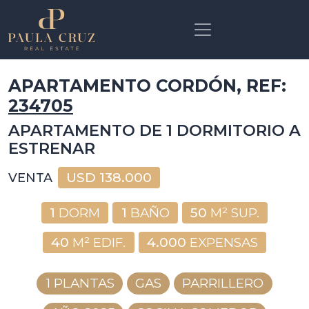
APARTAMENTO CORDÓN, REF:
234705
APARTAMENTO DE 1 DORMITORIO A
ESTRENAR
USD
138.000
VENTA
1
DORM
1
BAÑO
50
M² SUP.
40
M² EDIF.
4.000
EXPENSAS
1 PLANTAS
GAS
PARRILLERO