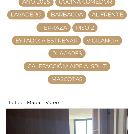
AÑO 2025
COCINA COMEDOR
LAVADERO
BARBACOA
AL FRENTE
TERRAZA
PISO 2
ESTADO: A ESTRENAR
VIGILANCIA
PLACARES
CALEFACCIÓN: AIRE A. SPLIT
MASCOTAS
Fotos
Mapa
Video